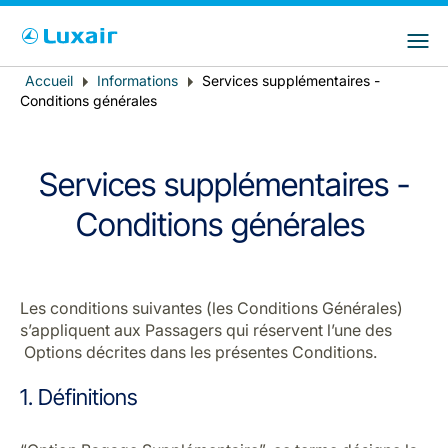
Choisissez votre pays et langue préférés
LuxairGroup Sites
Pays de résidence
Langue préférée
Accueil
Informations
Services supplémentaires -
Fil
Conditions générales
d'Ariane
Français
Services supplémentaires -
Conditions générales
Les conditions suivantes (les Conditions Générales)
LuxairTours
s’appliquent aux Passagers qui réservent l’une des
Options décrites dans les présentes Conditions.
1. Définitions