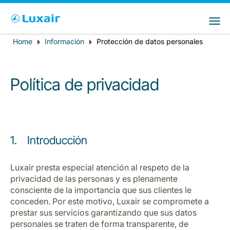
Choose your preferred country and
Sitios de LuxairGroup
language
Home
Información
Protección de datos personales
Breadcrumb
País de residencia
Preferred language
Español
Política de privacidad
1. Introducción
Luxair presta especial atención al respeto de la
LuxairTours
privacidad de las personas y es plenamente
consciente de la importancia que sus clientes le
conceden. Por este motivo, Luxair se compromete a
prestar sus servicios garantizando que sus datos
personales se traten de forma transparente, de